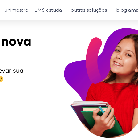
unimestre
LMS estuda+
outras soluções
blog ama
 nova
evar sua