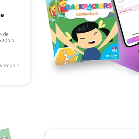
 e
o de
o apoio
iversos e