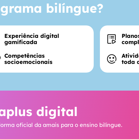
grama bilíngue?
Experiência digital
Plano
gamificada
compl
Competências
Ativi
socioemocionais
toda 
aplus digital
orma oficial da amais para o ensino bilíngue.