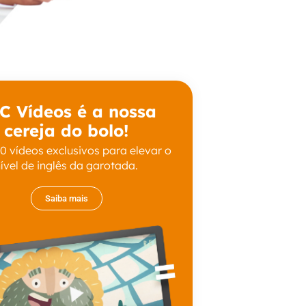
C Vídeos é a nossa
cereja do bolo!
0 vídeos exclusivos para elevar o
ível de inglês da garotada.
Saiba mais