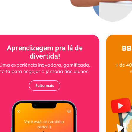
BB
Aprendizagem pra lá de
divertida!
Uma experiência inovadora, gamificada,
+ de 40
feita para engajar a jornada dos alunos.
n
Saiba mais