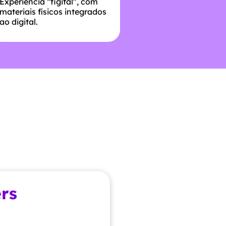
Experiência “figital”, com
materiais físicos integrados
ao digital.
rs