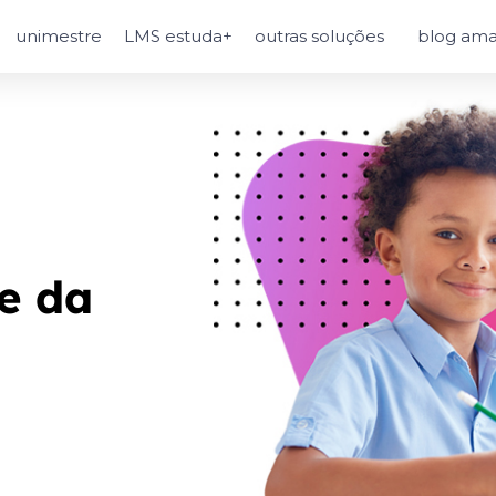
unimestre
LMS estuda+
outras soluções
blog ama
ue
da