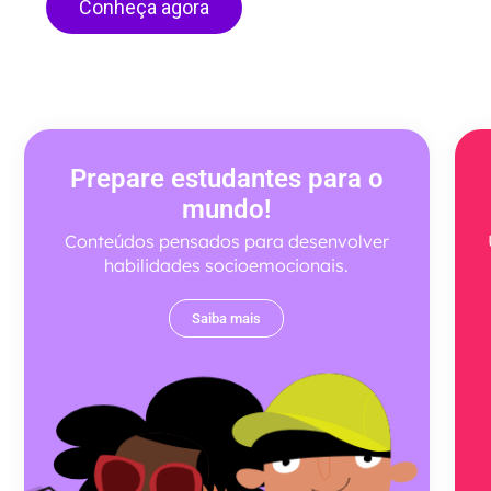
Conheça agora
Prepare estudantes para o
mundo!
Conteúdos pensados para desenvolver
habilidades socioemocionais.
Saiba mais