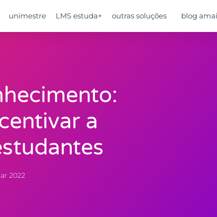
unimestre
LMS estuda+
outras soluções
blog amai
nhecimento:
centivar a
estudantes
ar 2022