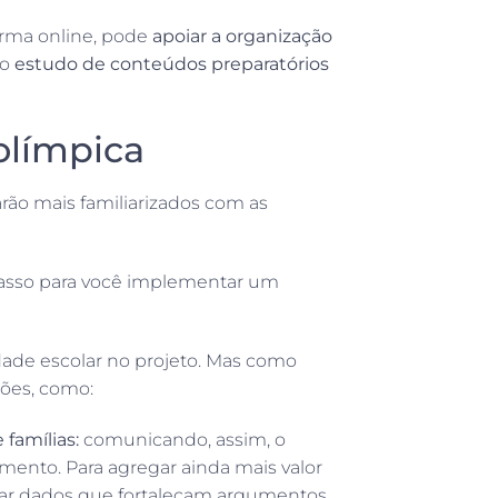
orma online, pode
apoiar a organização
 o
estudo de conteúdos preparatórios
 olímpica
arão mais familiarizados com as
asso para você implementar um
idade escolar no projeto. Mas como
ções, como:
famílias:
comunicando, assim, o
mento. Para agregar ainda mais valor
entar dados que fortaleçam argumentos