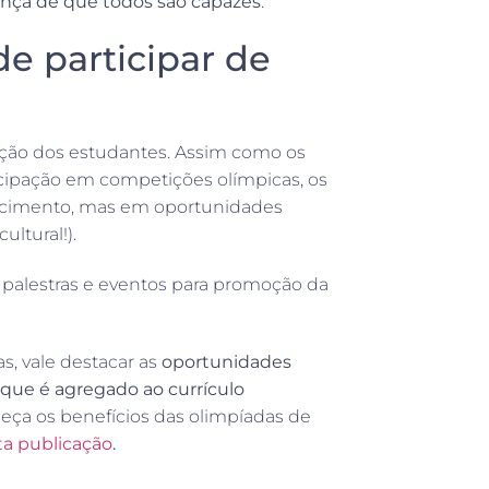
rença de que todos são capazes
.
e participar de
pação dos estudantes. Assim como os
icipação em competições olímpicas, os
cimento, mas em oportunidades
ultural!).
 palestras e eventos para promoção da
as, vale destacar as
oportunidades
l que é agregado ao currículo
heça os benefícios das olimpíadas de
ta publicação
.