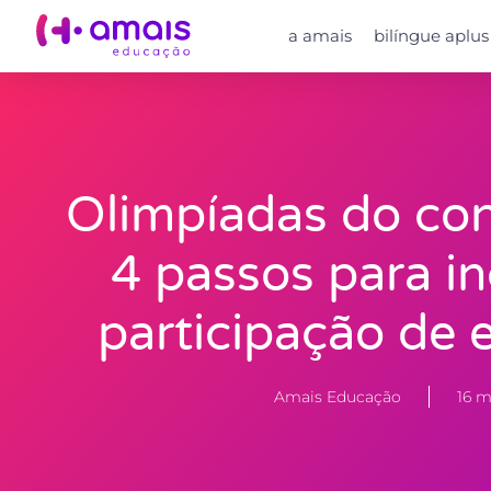
a amais
bilíngue aplus
Olimpíadas do co
4 passos para in
participação de 
Amais Educação
16 m