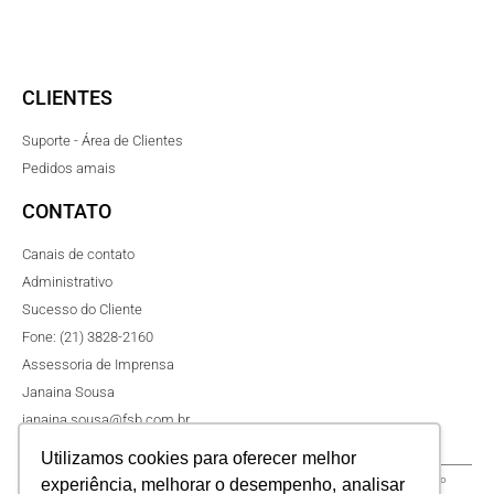
CLIENTES
Suporte - Área de Clientes
Pedidos amais
CONTATO
Canais de contato
Administrativo
Sucesso do Cliente
Fone: (21) 3828-2160
Assessoria de Imprensa
Janaina Sousa
janaina.sousa@fsb.com.br
Utilizamos cookies para oferecer melhor
O seu e-mail será usado com a finalidade de uma oportunidade, envio de conteúdos do
experiência, melhorar o desempenho, analisar