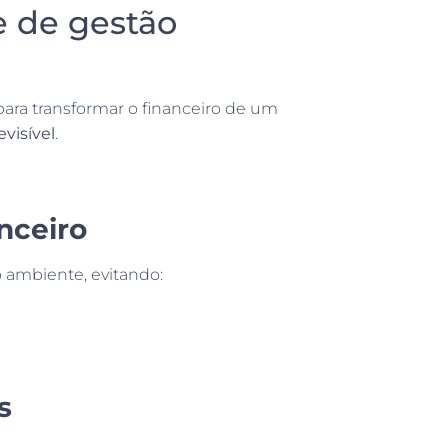
e de gestão
 para transformar o financeiro de um
evisível
.
nceiro
o ambiente, evitando:
s