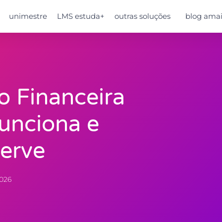
unimestre
LMS estuda+
outras soluções
blog amai
o Financeira
unciona e
erve
2026