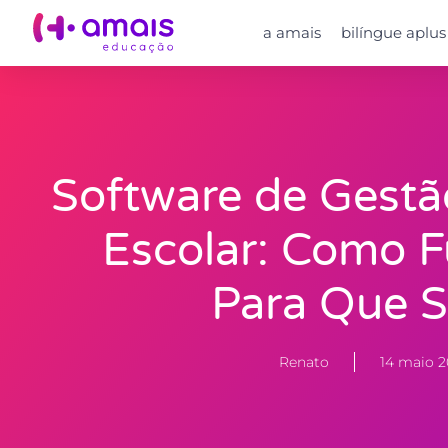
a amais
bilíngue aplus
Software de Gestã
Escolar: Como F
Para Que S
Renato
14 maio 