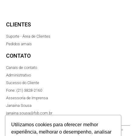
CLIENTES
Suporte - Área de Clientes
Pedidos amais
CONTATO
Canais de contato
Administrativo
Sucesso do Cliente
Fone: (21) 3828-2160
Assessoria de Imprensa
Janaina Sousa
janaina.sousa@fsb.com.br
Utilizamos cookies para oferecer melhor
O seu e-mail será usado com a finalidade de uma oportunidade, envio de conteúdos do
experiência, melhorar o desempenho, analisar
blog sobre gestão escolar, e contato das equipes internas da
amais educação
.